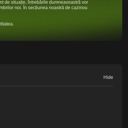
ent de situație, întrebările dumneavoastră vor
mbrilor noi. În secțiunea noastră de cazinou
titatea.
Hide