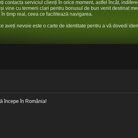
 contacta serviciul clienți în orice moment, astfel încât, indifer
și vine cu termeni clari pentru bonusul de bun venit destinat me
 în timp real, ceea ce facilitează navigarea.
e aveți nevoie este o carte de identitate pentru a vă dovedi iden
ră începe în România!