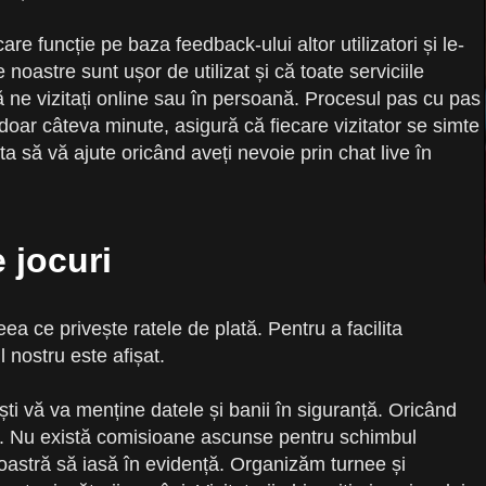
re funcție pe baza feedback-ului altor utilizatori și le-
 noastre sunt ușor de utilizat și că toate serviciile
ă ne vizitați online sau în persoană. Procesul pas cu pas
în doar câteva minute, asigură că fiecare vizitator se simte
ata să vă ajute oricând aveți nevoie prin chat live în
 jocuri
ea ce privește ratele de plată. Pentru a facilita
 nostru este afișat.
i vă va menține datele și banii în siguranță. Oricând
eu. Nu există comisioane ascunse pentru schimbul
noastră să iasă în evidență. Organizăm turnee și