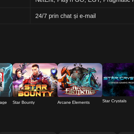
24/7 prin chat și e-mail
Star Crystals
tage
Star Bounty
Arcane Elements