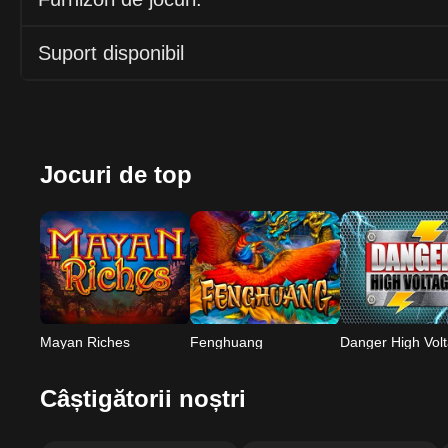
Modalități de încredere pentru a efectua tranzacții
Joc responsabil
Suport disponibil
Verificare vârstă: Politică strictă 18+
Sfaturi pentru o experiență sigură
Sfaturi de securitate și înregistrare
Jocuri de top
Mayan Riches
Fenghuang
Danger High Vol
Câștigătorii noștri