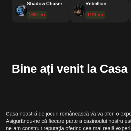
Shadow Chaser
Rebellion
168Leu
119Leu
Bine ați venit la Cas
Casa noastră de jocuri românească vă va oferi o expe
Asigurându-ne că fiecare parte a cazinoului nostru este
ne-am construit reputația oferind cea mai reală experi