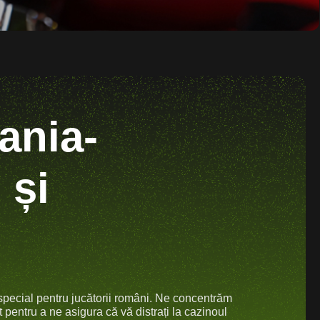
ania-
 și
tă special pentru jucătorii români. Ne concentrăm
t pentru a ne asigura că vă distrați la cazinoul