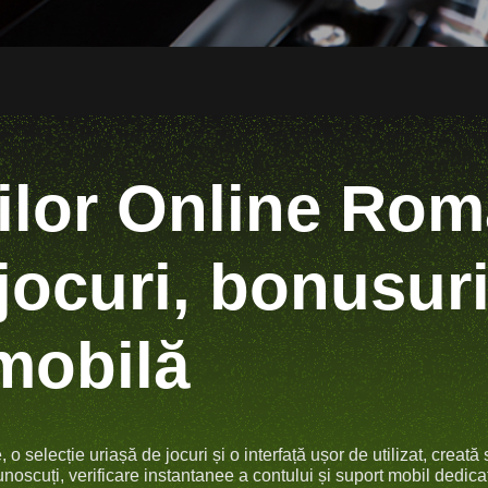
ilor Online Rom
jocuri, bonusuri
mobilă
, o selecție uriașă de jocuri și o interfață ușor de utilizat, crea
unoscuți, verificare instantanee a contului și suport mobil dedica